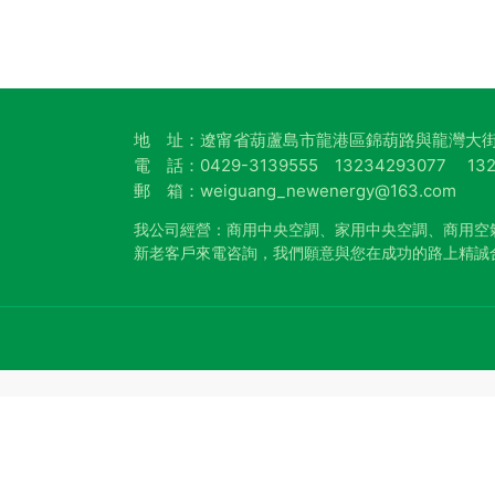
地 址：遼甯省葫蘆島市龍港區錦葫路與龍灣大街
電 話：0429-3139555 13234293077 132
郵 箱：weiguang_newenergy@163.com
我公司經營：商用中央空調、家用中央空調、商用空
新老客戶來電咨詢，我們願意與您在成功的路上精誠