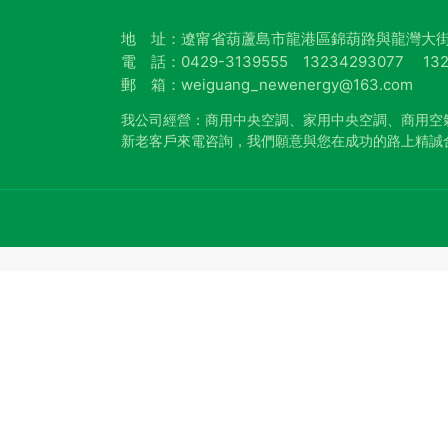
地 址：遼甯省葫蘆島市龍港區錦葫路與龍灣大街
電 話：0429-3139555 13234293077 132
郵 箱：weiguang_newenergy@163.com
我公司經營：商用中央空調、家用中央空調、商用空
新老客戶來電咨詢，我們願意與您在成功的路上精誠