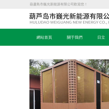
葫蘆島市巍光新能源有限公司
歡迎您！
網站首頁
關于我們
日立