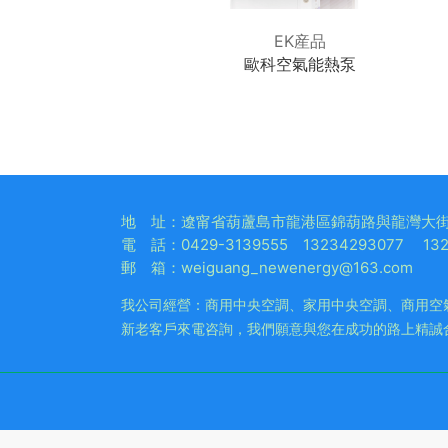
EK産品
EK産品
空氣能熱泵
歐科空氣能熱泵
地 址：遼甯省葫蘆島市龍港區錦葫路與龍灣大街
電 話：0429-3139555 13234293077 132
郵 箱：weiguang_newenergy@163.com
我公司經營：商用中央空調、家用中央空調、商用空
新老客戶來電咨詢，我們願意與您在成功的路上精誠